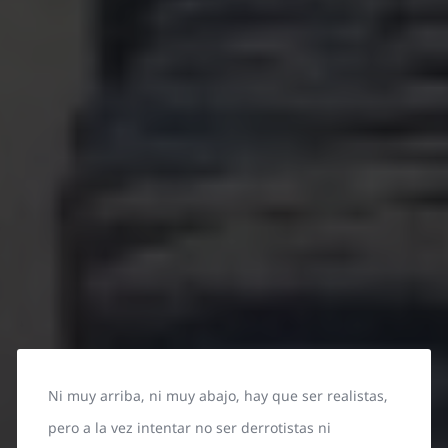
Ni muy arriba, ni muy abajo, hay que ser realistas,
pero a la vez intentar no ser derrotistas ni