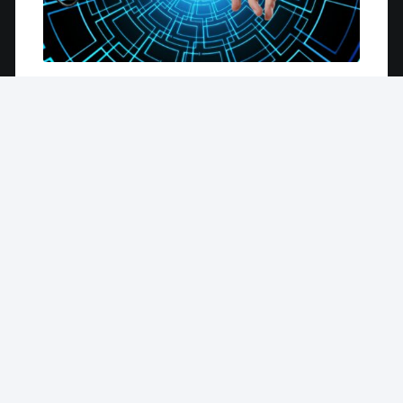
He conocido mediums, cuales estaban trabajando
de naturalistas y de repente se apasionaron por lo
cuántico. Como puede ser que algo tan avanzado
científicamente este
rozando lo mas primitivo de
nuestro ser
. Mi respuesta es que estamos
evolucionando al origen de todo, es algo cíclico.
Como la muerte mueres y resucitas, pues esto es lo
mismo
descubriremos nuestro origen
cuando
estemos tan avanzados. Tanto que nos habremos